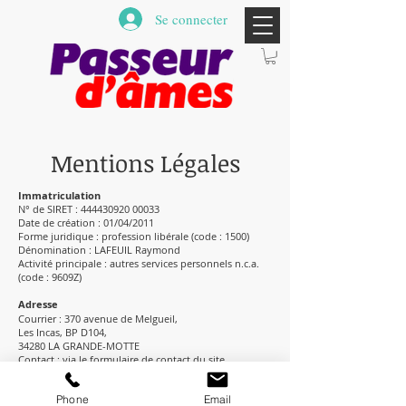
Se connecter
Mentions Légales
Immatriculation​
N° de SIRET :
444430920 00033
Date de création : 01/04/2011
Forme juridique : profession libérale (code : 1500)
Dénomination : LAFEUIL Raymond
Activité principale : autres services personnels n.c.a.
(code : 9609Z)
Adresse
Courrier : 370 avenue de Melgueil,
Les Incas, BP D104,
34280 LA GRANDE-MOTTE
Contact : via le formulaire de contact du site.
Hébergement
Phone
Email
WIX :
https://www.wix.com