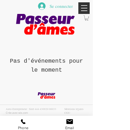
Se connecter
Pas d'événements pour
le moment
Auto-Entrepreneur : Siret
444 430920 00033
Mentions légales
Crée avec wix.com
CGU
CGV
Phone
Email